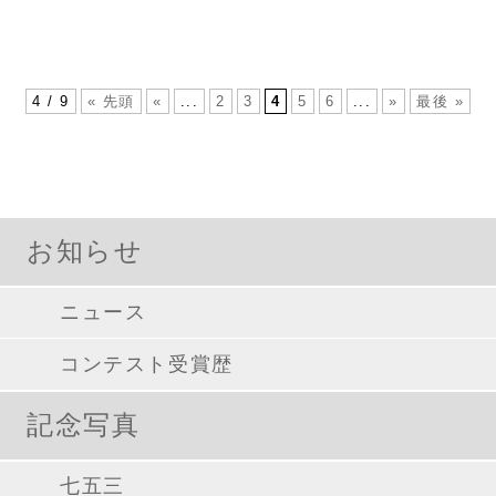
4 / 9
« 先頭
«
...
2
3
4
5
6
...
»
最後 »
お知らせ
ニュース
コンテスト受賞歴
記念写真
七五三